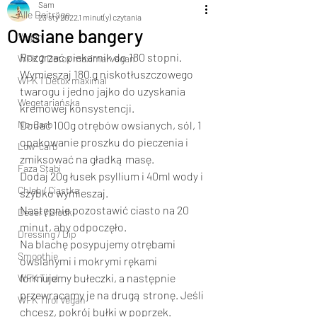
Sam
Alle Beiträge
23 sty 2022
1 minut(y) czytania
Owsiane bangery
Vegan
Rozgrzać piekarnik do 180 stopni.
WFK 2 Detox maximal vegan
Wymieszaj 180 g niskotłuszczowego 
WFK 1 Detox maximal
twarogu i jedno jajko do uzyskania 
Wegetariańska
kremowej konsystencji.
No-Carb
Dodać 100g otrębów owsianych, sól, 1 
opakowanie proszku do pieczenia i 
Low-carb
zmiksować na gładką masę.
Faza Stabi
Dodaj 20g łusek psyllium i 40ml wody i 
Chleb / Ciastka
szybko wymieszaj.
Następnie pozostawić ciasto na 20 
Deser / Słodki
minut, aby odpoczęło.
Dressing / Dip
Na blachę posypujemy otrębami 
Smoothie
owsianymi i mokrymi rękami 
formujemy bułeczki, a następnie 
WFK Tirol
przewracamy je na drugą stronę. Jeśli 
WFK Tirol Vegan
chcesz, pokrój bułki w poprzek.